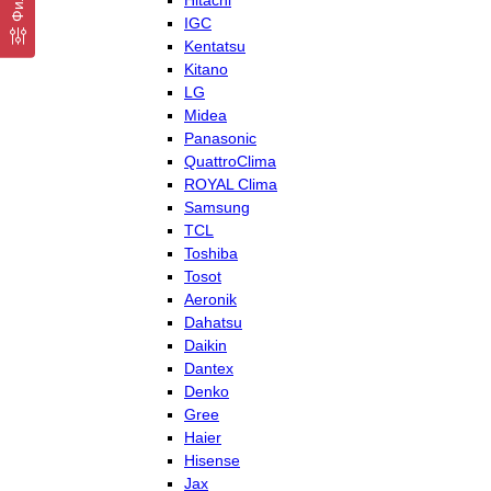
Hitachi
IGC
Kentatsu
Kitano
LG
Midea
Panasonic
QuattroClima
ROYAL Clima
Samsung
TCL
Toshiba
Tosot
Aeronik
Dahatsu
Daikin
Dantex
Denko
Gree
Haier
Hisense
Jax