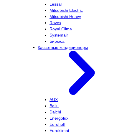
Lessar
Mitsubishi Electric
Mitsubishi Heavy
Rovex
Royal Clima
Systemair
Бирюса
Кассетные кондиционеры
AUX
Ballu
Daichi
Energolux
Eurohoff
Euroklimat