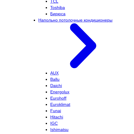
TCL
Toshiba
Бирюса
Напольно потолочные кондиционеры
AUX
Ballu
Daichi
Energolux
Eurohoff
Euroklimat
Funai
Hitachi
IGC
Ishimatsu