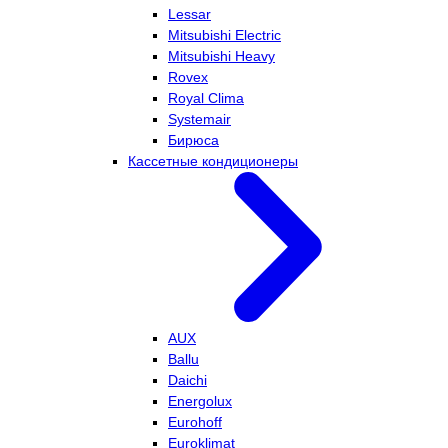
Lessar
Mitsubishi Electric
Mitsubishi Heavy
Rovex
Royal Clima
Systemair
Бирюса
Кассетные кондиционеры
AUX
Ballu
Daichi
Energolux
Eurohoff
Euroklimat