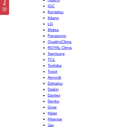
Hitachi
IGC
Kentatsu
Kitano
LG
Midea
Panasonic
QuattroClima
ROYAL Clima
Samsung
TCL
Toshiba
Tosot
Aeronik
Dahatsu
Daikin
Dantex
Denko
Gree
Haier
Hisense
Jax