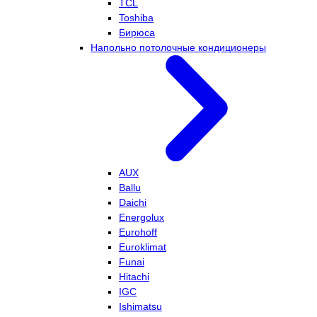
TCL
Toshiba
Бирюса
Напольно потолочные кондиционеры
AUX
Ballu
Daichi
Energolux
Eurohoff
Euroklimat
Funai
Hitachi
IGC
Ishimatsu