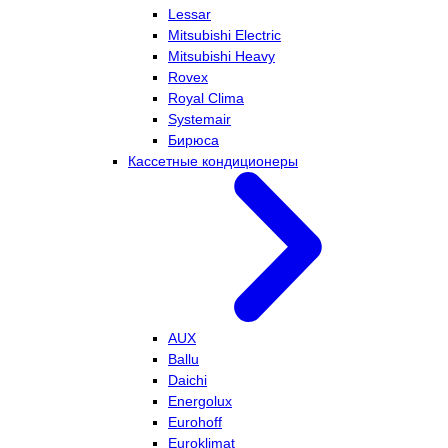
Lessar
Mitsubishi Electric
Mitsubishi Heavy
Rovex
Royal Clima
Systemair
Бирюса
Кассетные кондиционеры
AUX
Ballu
Daichi
Energolux
Eurohoff
Euroklimat