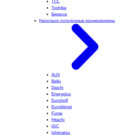
TCL
Toshiba
Бирюса
Напольно потолочные кондиционеры
AUX
Ballu
Daichi
Energolux
Eurohoff
Euroklimat
Funai
Hitachi
IGC
Ishimatsu