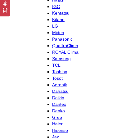
Hitachi
IGC
Kentatsu
Kitano
LG
Midea
Panasonic
QuattroClima
ROYAL Clima
Samsung
TCL
Toshiba
Tosot
Aeronik
Dahatsu
Daikin
Dantex
Denko
Gree
Haier
Hisense
Jax