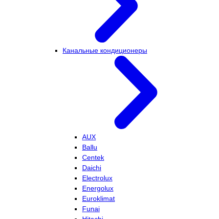
Канальные кондиционеры
AUX
Ballu
Centek
Daichi
Electrolux
Energolux
Euroklimat
Funai