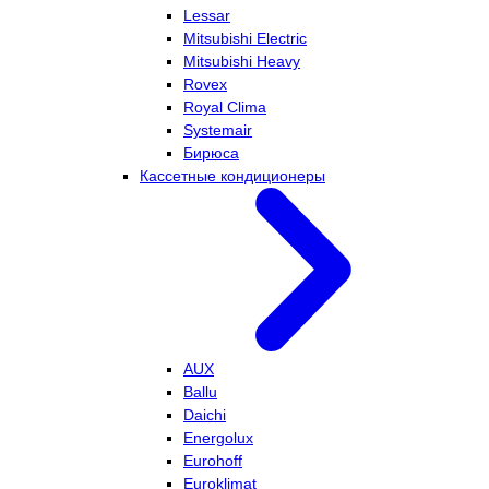
Lessar
Mitsubishi Electric
Mitsubishi Heavy
Rovex
Royal Clima
Systemair
Бирюса
Кассетные кондиционеры
AUX
Ballu
Daichi
Energolux
Eurohoff
Euroklimat