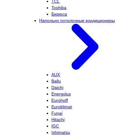
TCL
Toshiba
Бирюса
Напольно потолочные кондиционеры
AUX
Ballu
Daichi
Energolux
Eurohoff
Euroklimat
Funai
Hitachi
IGC
Ishimatsu