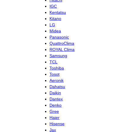
Hitachi
IGC
Kentatsu
Kitano
LG
Midea
Panasonic
QuattroClima
ROYAL Clima
Samsung
TCL
Toshiba
Tosot
Aeronik
Dahatsu
Daikin
Dantex
Denko
Gree
Haier
Hisense
Jax