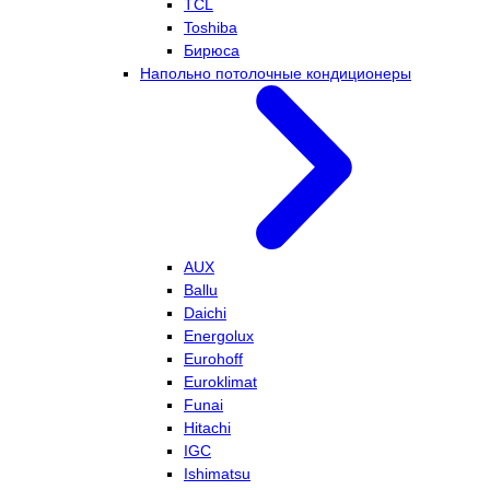
TCL
Toshiba
Бирюса
Напольно потолочные кондиционеры
AUX
Ballu
Daichi
Energolux
Eurohoff
Euroklimat
Funai
Hitachi
IGC
Ishimatsu