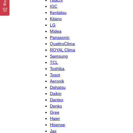
Hitachi
IGC
Kentatsu
Kitano
LG
Midea
Panasonic
QuattroClima
ROYAL Clima
Samsung
TCL
Toshiba
Tosot
Aeronik
Dahatsu
Daikin
Dantex
Denko
Gree
Haier
Hisense
Jax