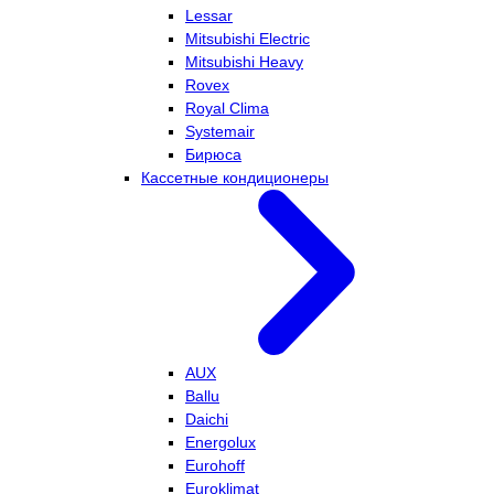
Lessar
Mitsubishi Electric
Mitsubishi Heavy
Rovex
Royal Clima
Systemair
Бирюса
Кассетные кондиционеры
AUX
Ballu
Daichi
Energolux
Eurohoff
Euroklimat