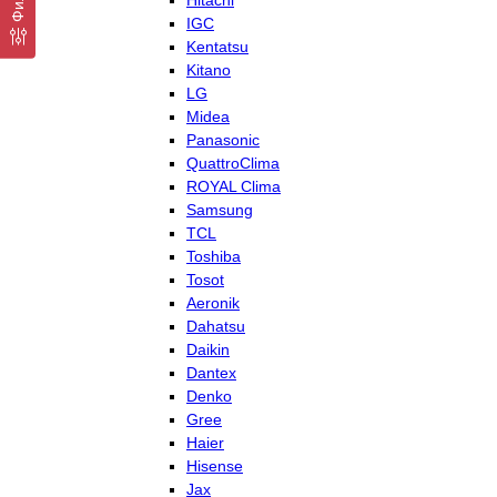
Hitachi
IGC
Kentatsu
Kitano
LG
Midea
Panasonic
QuattroClima
ROYAL Clima
Samsung
TCL
Toshiba
Tosot
Aeronik
Dahatsu
Daikin
Dantex
Denko
Gree
Haier
Hisense
Jax