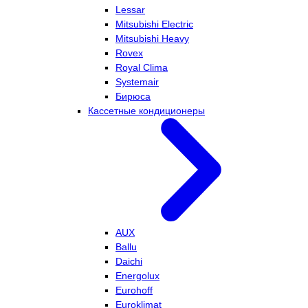
Lessar
Mitsubishi Electric
Mitsubishi Heavy
Rovex
Royal Clima
Systemair
Бирюса
Кассетные кондиционеры
AUX
Ballu
Daichi
Energolux
Eurohoff
Euroklimat