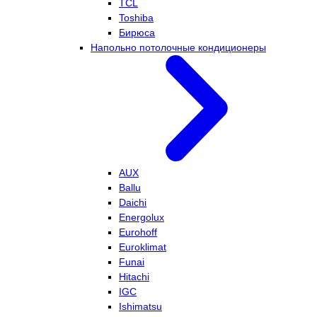
TCL
Toshiba
Бирюса
Напольно потолочные кондиционеры
AUX
Ballu
Daichi
Energolux
Eurohoff
Euroklimat
Funai
Hitachi
IGC
Ishimatsu