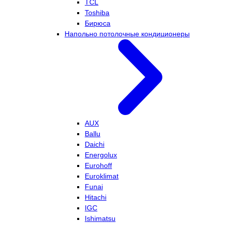
TCL
Toshiba
Бирюса
Напольно потолочные кондиционеры
AUX
Ballu
Daichi
Energolux
Eurohoff
Euroklimat
Funai
Hitachi
IGC
Ishimatsu