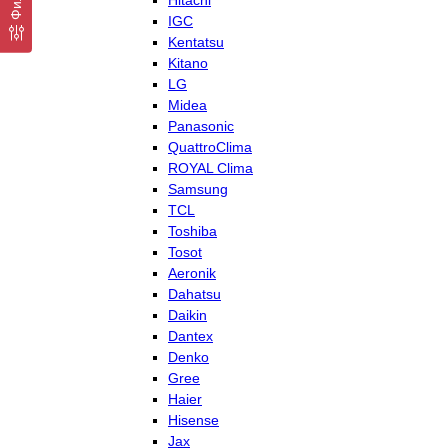
Hitachi
IGC
Kentatsu
Kitano
LG
Midea
Panasonic
QuattroClima
ROYAL Clima
Samsung
TCL
Toshiba
Tosot
Aeronik
Dahatsu
Daikin
Dantex
Denko
Gree
Haier
Hisense
Jax