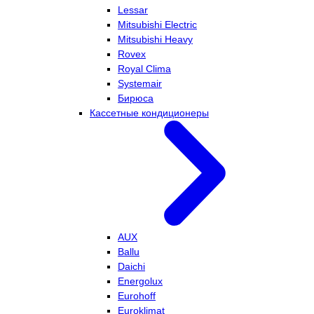
Lessar
Mitsubishi Electric
Mitsubishi Heavy
Rovex
Royal Clima
Systemair
Бирюса
Кассетные кондиционеры
AUX
Ballu
Daichi
Energolux
Eurohoff
Euroklimat