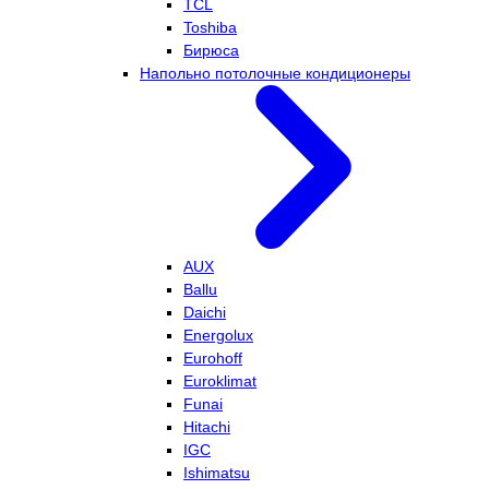
TCL
Toshiba
Бирюса
Напольно потолочные кондиционеры
AUX
Ballu
Daichi
Energolux
Eurohoff
Euroklimat
Funai
Hitachi
IGC
Ishimatsu