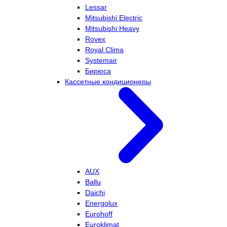
Lessar
Mitsubishi Electric
Mitsubishi Heavy
Rovex
Royal Clima
Systemair
Бирюса
Кассетные кондиционеры
AUX
Ballu
Daichi
Energolux
Eurohoff
Euroklimat