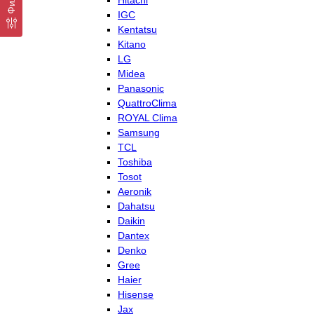
Hitachi
IGC
Kentatsu
Kitano
LG
Midea
Panasonic
QuattroClima
ROYAL Clima
Samsung
TCL
Toshiba
Tosot
Aeronik
Dahatsu
Daikin
Dantex
Denko
Gree
Haier
Hisense
Jax