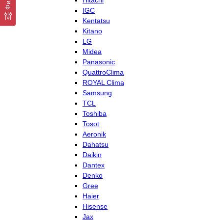
Hitachi
IGC
Kentatsu
Kitano
LG
Midea
Panasonic
QuattroClima
ROYAL Clima
Samsung
TCL
Toshiba
Tosot
Aeronik
Dahatsu
Daikin
Dantex
Denko
Gree
Haier
Hisense
Jax