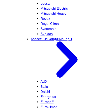
Lessar
Mitsubishi Electric
Mitsubishi Heavy
Rovex
Royal Clima
Systemair
Бирюса
Кассетные кондиционеры
AUX
Ballu
Daichi
Energolux
Eurohoff
Euroklimat