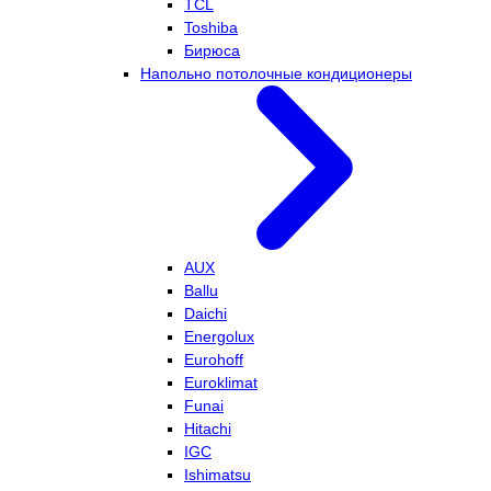
TCL
Toshiba
Бирюса
Напольно потолочные кондиционеры
AUX
Ballu
Daichi
Energolux
Eurohoff
Euroklimat
Funai
Hitachi
IGC
Ishimatsu