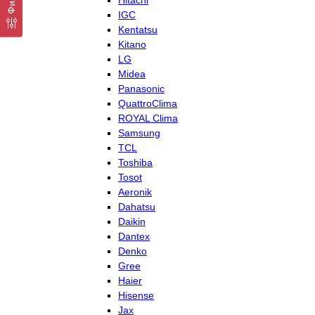
Hitachi
IGC
Kentatsu
Kitano
LG
Midea
Panasonic
QuattroClima
ROYAL Clima
Samsung
TCL
Toshiba
Tosot
Aeronik
Dahatsu
Daikin
Dantex
Denko
Gree
Haier
Hisense
Jax