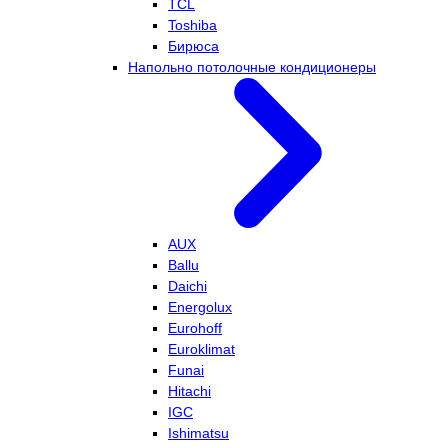
TCL
Toshiba
Бирюса
Напольно потолочные кондиционеры
AUX
Ballu
Daichi
Energolux
Eurohoff
Euroklimat
Funai
Hitachi
IGC
Ishimatsu