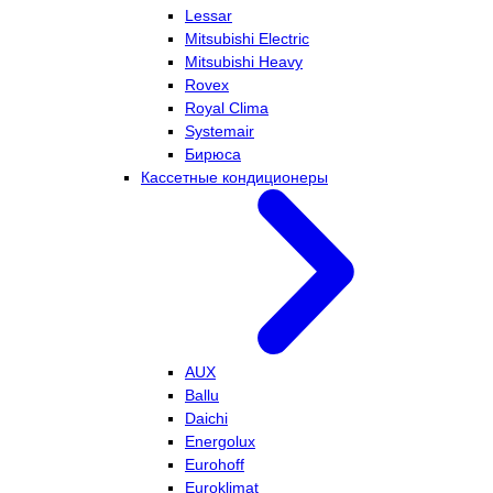
Lessar
Mitsubishi Electric
Mitsubishi Heavy
Rovex
Royal Clima
Systemair
Бирюса
Кассетные кондиционеры
AUX
Ballu
Daichi
Energolux
Eurohoff
Euroklimat