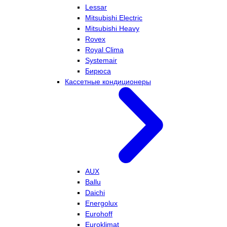
Lessar
Mitsubishi Electric
Mitsubishi Heavy
Rovex
Royal Clima
Systemair
Бирюса
Кассетные кондиционеры
AUX
Ballu
Daichi
Energolux
Eurohoff
Euroklimat