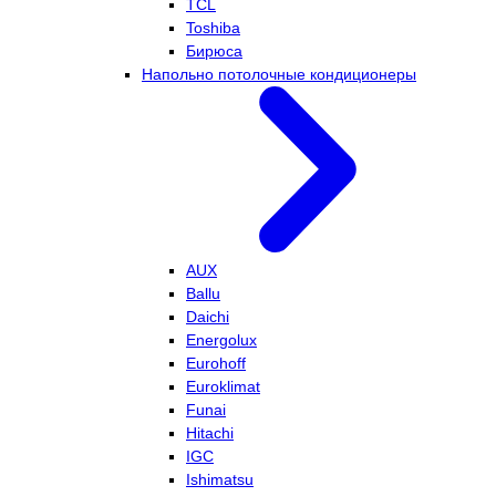
TCL
Toshiba
Бирюса
Напольно потолочные кондиционеры
AUX
Ballu
Daichi
Energolux
Eurohoff
Euroklimat
Funai
Hitachi
IGC
Ishimatsu