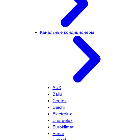
Канальные кондиционеры
AUX
Ballu
Centek
Daichi
Electrolux
Energolux
Euroklimat
Funai