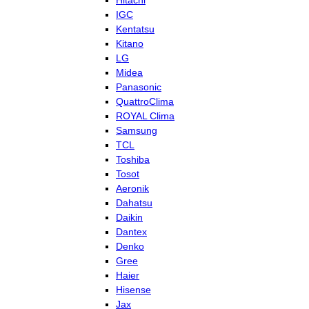
Hitachi
IGC
Kentatsu
Kitano
LG
Midea
Panasonic
QuattroClima
ROYAL Clima
Samsung
TCL
Toshiba
Tosot
Aeronik
Dahatsu
Daikin
Dantex
Denko
Gree
Haier
Hisense
Jax