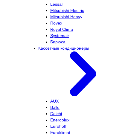
Lessar
Mitsubishi Electric
Mitsubishi Heavy
Rovex
Royal Clima
Systemair
Бирюса
Кассетные кондиционеры
AUX
Ballu
Daichi
Energolux
Eurohoff
Euroklimat