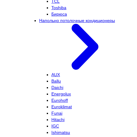
TCL
Toshiba
Бирюса
Напольно потолочные кондиционеры
AUX
Ballu
Daichi
Energolux
Eurohoff
Euroklimat
Funai
Hitachi
IGC
Ishimatsu