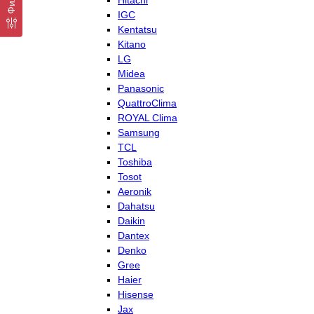
Hitachi
IGC
Kentatsu
Kitano
LG
Midea
Panasonic
QuattroClima
ROYAL Clima
Samsung
TCL
Toshiba
Tosot
Aeronik
Dahatsu
Daikin
Dantex
Denko
Gree
Haier
Hisense
Jax