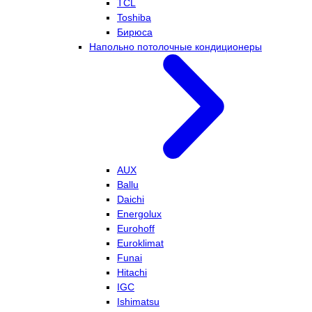
TCL
Toshiba
Бирюса
Напольно потолочные кондиционеры
AUX
Ballu
Daichi
Energolux
Eurohoff
Euroklimat
Funai
Hitachi
IGC
Ishimatsu