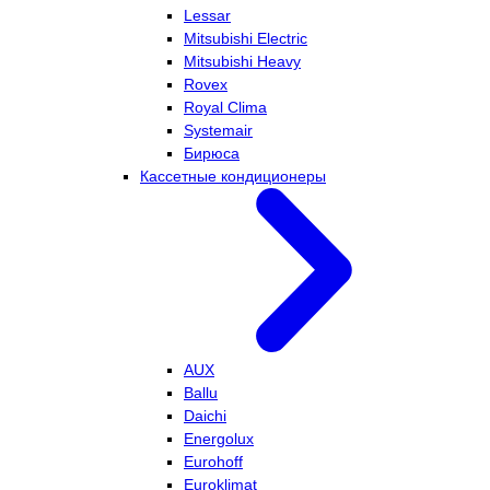
Lessar
Mitsubishi Electric
Mitsubishi Heavy
Rovex
Royal Clima
Systemair
Бирюса
Кассетные кондиционеры
AUX
Ballu
Daichi
Energolux
Eurohoff
Euroklimat