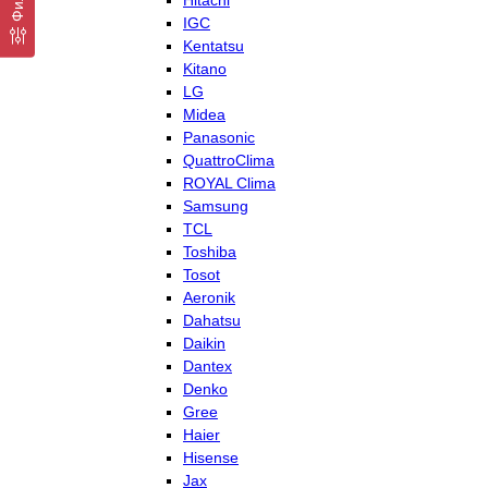
Hitachi
IGC
Kentatsu
Kitano
LG
Midea
Panasonic
QuattroClima
ROYAL Clima
Samsung
TCL
Toshiba
Tosot
Aeronik
Dahatsu
Daikin
Dantex
Denko
Gree
Haier
Hisense
Jax