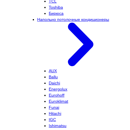
TCL
Toshiba
Бирюса
Напольно потолочные кондиционеры
AUX
Ballu
Daichi
Energolux
Eurohoff
Euroklimat
Funai
Hitachi
IGC
Ishimatsu