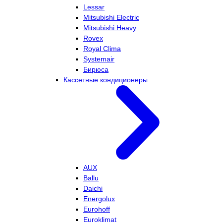
Lessar
Mitsubishi Electric
Mitsubishi Heavy
Rovex
Royal Clima
Systemair
Бирюса
Кассетные кондиционеры
AUX
Ballu
Daichi
Energolux
Eurohoff
Euroklimat