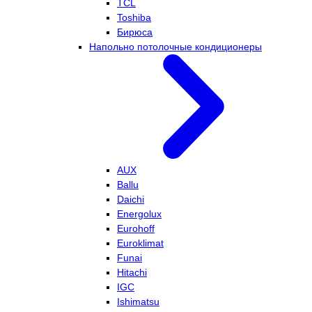
TCL
Toshiba
Бирюса
Напольно потолочные кондиционеры
AUX
Ballu
Daichi
Energolux
Eurohoff
Euroklimat
Funai
Hitachi
IGC
Ishimatsu