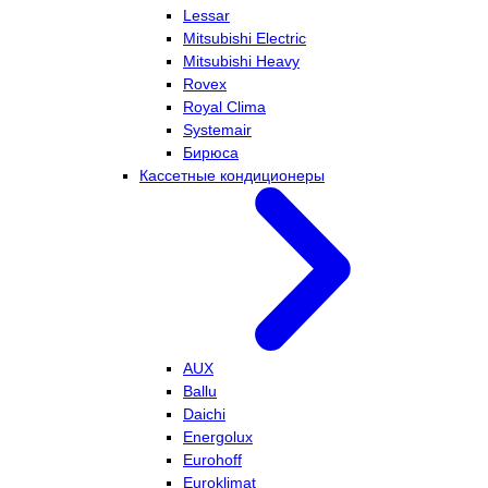
Lessar
Mitsubishi Electric
Mitsubishi Heavy
Rovex
Royal Clima
Systemair
Бирюса
Кассетные кондиционеры
AUX
Ballu
Daichi
Energolux
Eurohoff
Euroklimat