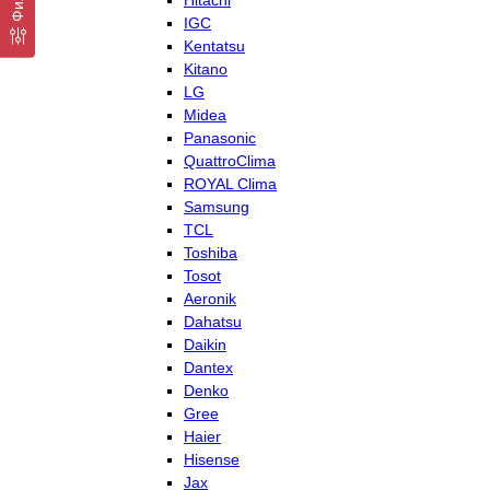
Hitachi
IGC
Kentatsu
Kitano
LG
Midea
Panasonic
QuattroClima
ROYAL Clima
Samsung
TCL
Toshiba
Tosot
Aeronik
Dahatsu
Daikin
Dantex
Denko
Gree
Haier
Hisense
Jax