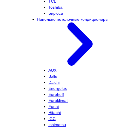
TCL
Toshiba
Бирюса
Напольно потолочные кондиционеры
AUX
Ballu
Daichi
Energolux
Eurohoff
Euroklimat
Funai
Hitachi
IGC
Ishimatsu