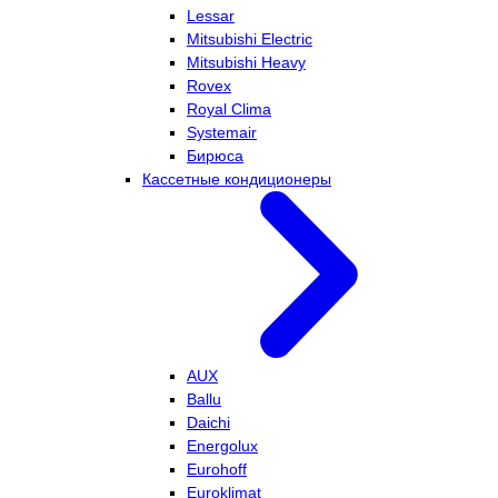
Lessar
Mitsubishi Electric
Mitsubishi Heavy
Rovex
Royal Clima
Systemair
Бирюса
Кассетные кондиционеры
AUX
Ballu
Daichi
Energolux
Eurohoff
Euroklimat