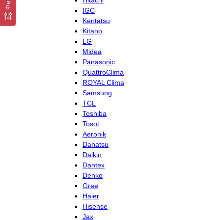
Hitachi
IGC
Kentatsu
Kitano
LG
Midea
Panasonic
QuattroClima
ROYAL Clima
Samsung
TCL
Toshiba
Tosot
Aeronik
Dahatsu
Daikin
Dantex
Denko
Gree
Haier
Hisense
Jax