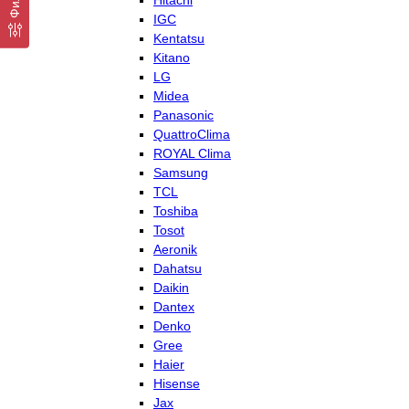
Hitachi
IGC
Kentatsu
Kitano
LG
Midea
Panasonic
QuattroClima
ROYAL Clima
Samsung
TCL
Toshiba
Tosot
Aeronik
Dahatsu
Daikin
Dantex
Denko
Gree
Haier
Hisense
Jax