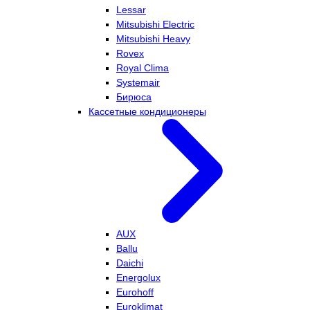
Lessar
Mitsubishi Electric
Mitsubishi Heavy
Rovex
Royal Clima
Systemair
Бирюса
Кассетные кондиционеры
AUX
Ballu
Daichi
Energolux
Eurohoff
Euroklimat