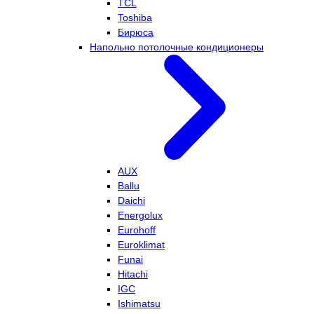
TCL
Toshiba
Бирюса
Напольно потолочные кондиционеры
AUX
Ballu
Daichi
Energolux
Eurohoff
Euroklimat
Funai
Hitachi
IGC
Ishimatsu