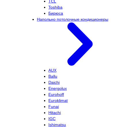
TCL
Toshiba
Бирюса
Напольно потолочные кондиционеры
AUX
Ballu
Daichi
Energolux
Eurohoff
Euroklimat
Funai
Hitachi
IGC
Ishimatsu