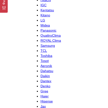
Hitachi
IGC
Kentatsu
Kitano
LG
Midea
Panasonic
QuattroClima
ROYAL Clima
Samsung
TCL
Toshiba
Tosot
Aeronik
Dahatsu
Daikin
Dantex
Denko
Gree
Haier
Hisense
Jax