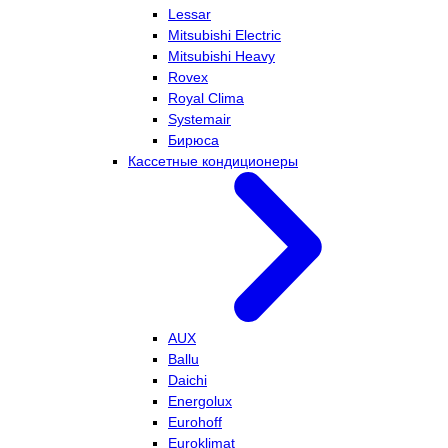
Lessar
Mitsubishi Electric
Mitsubishi Heavy
Rovex
Royal Clima
Systemair
Бирюса
Кассетные кондиционеры
AUX
Ballu
Daichi
Energolux
Eurohoff
Euroklimat