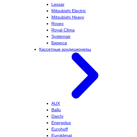
Lessar
Mitsubishi Electric
Mitsubishi Heavy
Rovex
Royal Clima
Systemair
Бирюса
Кассетные кондиционеры
AUX
Ballu
Daichi
Energolux
Eurohoff
Euroklimat