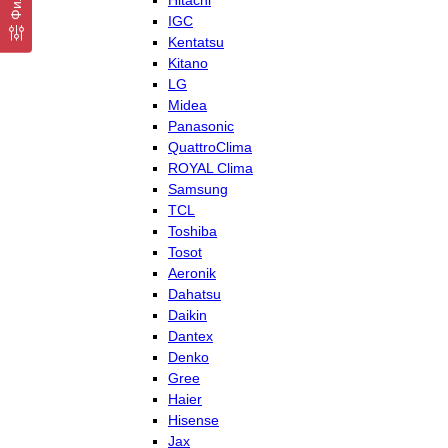
Hitachi
IGC
Kentatsu
Kitano
LG
Midea
Panasonic
QuattroClima
ROYAL Clima
Samsung
TCL
Toshiba
Tosot
Aeronik
Dahatsu
Daikin
Dantex
Denko
Gree
Haier
Hisense
Jax