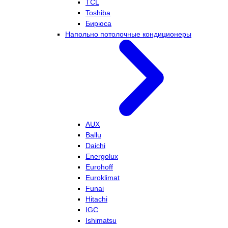
TCL
Toshiba
Бирюса
Напольно потолочные кондиционеры
AUX
Ballu
Daichi
Energolux
Eurohoff
Euroklimat
Funai
Hitachi
IGC
Ishimatsu