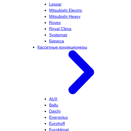
Lessar
Mitsubishi Electric
Mitsubishi Heavy
Rovex
Royal Clima
Systemair
Бирюса
Кассетные кондиционеры
AUX
Ballu
Daichi
Energolux
Eurohoff
Euroklimat