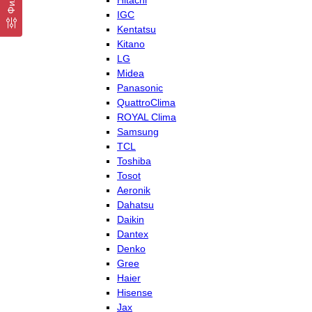
Hitachi
IGC
Kentatsu
Kitano
LG
Midea
Panasonic
QuattroClima
ROYAL Clima
Samsung
TCL
Toshiba
Tosot
Aeronik
Dahatsu
Daikin
Dantex
Denko
Gree
Haier
Hisense
Jax