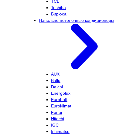
TCL
Toshiba
Бирюса
Напольно потолочные кондиционеры
AUX
Ballu
Daichi
Energolux
Eurohoff
Euroklimat
Funai
Hitachi
IGC
Ishimatsu