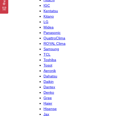
Hitachi
IGC
Kentatsu
Kitano
LG
Midea
Panasonic
QuattroClima
ROYAL Clima
Samsung
TCL
Toshiba
Tosot
Aeronik
Dahatsu
Daikin
Dantex
Denko
Gree
Haier
Hisense
Jax