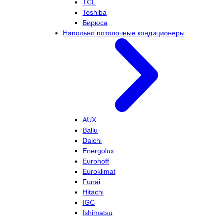
TCL
Toshiba
Бирюса
Напольно потолочные кондиционеры
AUX
Ballu
Daichi
Energolux
Eurohoff
Euroklimat
Funai
Hitachi
IGC
Ishimatsu