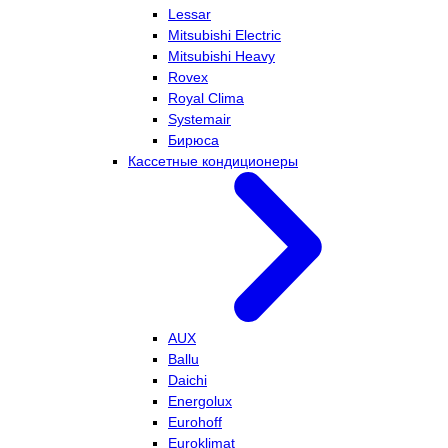
Lessar
Mitsubishi Electric
Mitsubishi Heavy
Rovex
Royal Clima
Systemair
Бирюса
Кассетные кондиционеры
AUX
Ballu
Daichi
Energolux
Eurohoff
Euroklimat