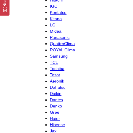
Hitachi
IGC
Kentatsu
Kitano
LG
Midea
Panasonic
QuattroClima
ROYAL Clima
Samsung
TCL
Toshiba
Tosot
Aeronik
Dahatsu
Daikin
Dantex
Denko
Gree
Haier
Hisense
Jax