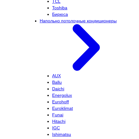
TCL
Toshiba
Бирюса
Напольно потолочные кондиционеры
AUX
Ballu
Daichi
Energolux
Eurohoff
Euroklimat
Funai
Hitachi
IGC
Ishimatsu