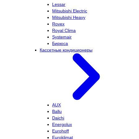
Lessar
Mitsubishi Electric
Mitsubishi Heavy
Rovex
Royal Clima
Systemair
Бирюса
Кассетные кондиционеры
AUX
Ballu
Daichi
Energolux
Eurohoff
Euroklimat