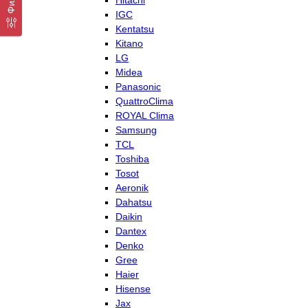
Hitachi
IGC
Kentatsu
Kitano
LG
Midea
Panasonic
QuattroClima
ROYAL Clima
Samsung
TCL
Toshiba
Tosot
Aeronik
Dahatsu
Daikin
Dantex
Denko
Gree
Haier
Hisense
Jax