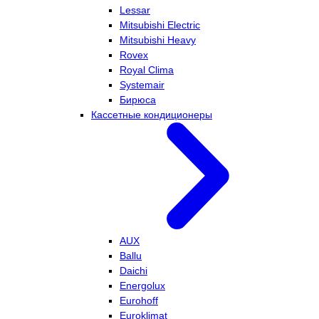
Lessar
Mitsubishi Electric
Mitsubishi Heavy
Rovex
Royal Clima
Systemair
Бирюса
Кассетные кондиционеры
AUX
Ballu
Daichi
Energolux
Eurohoff
Euroklimat