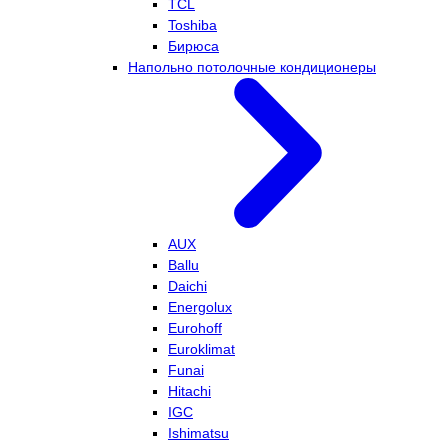
TCL
Toshiba
Бирюса
Напольно потолочные кондиционеры
AUX
Ballu
Daichi
Energolux
Eurohoff
Euroklimat
Funai
Hitachi
IGC
Ishimatsu