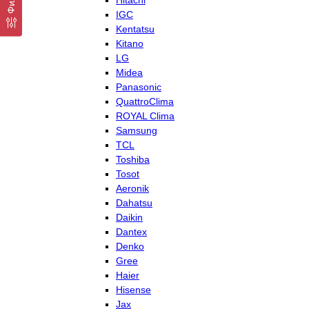
Hitachi
IGC
Kentatsu
Kitano
LG
Midea
Panasonic
QuattroClima
ROYAL Clima
Samsung
TCL
Toshiba
Tosot
Aeronik
Dahatsu
Daikin
Dantex
Denko
Gree
Haier
Hisense
Jax