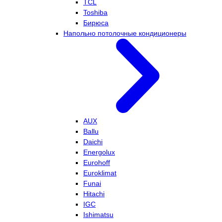
TCL
Toshiba
Бирюса
Напольно потолочные кондиционеры
AUX
Ballu
Daichi
Energolux
Eurohoff
Euroklimat
Funai
Hitachi
IGC
Ishimatsu