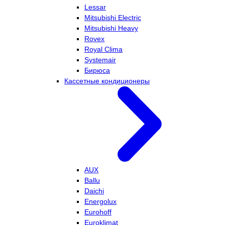
Lessar
Mitsubishi Electric
Mitsubishi Heavy
Rovex
Royal Clima
Systemair
Бирюса
Кассетные кондиционеры
AUX
Ballu
Daichi
Energolux
Eurohoff
Euroklimat