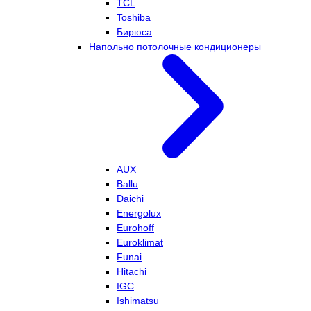
TCL
Toshiba
Бирюса
Напольно потолочные кондиционеры
AUX
Ballu
Daichi
Energolux
Eurohoff
Euroklimat
Funai
Hitachi
IGC
Ishimatsu