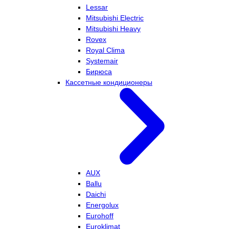
Lessar
Mitsubishi Electric
Mitsubishi Heavy
Rovex
Royal Clima
Systemair
Бирюса
Кассетные кондиционеры
AUX
Ballu
Daichi
Energolux
Eurohoff
Euroklimat