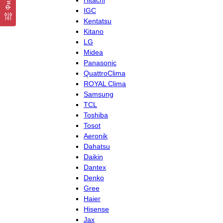
Hitachi
IGC
Kentatsu
Kitano
LG
Midea
Panasonic
QuattroClima
ROYAL Clima
Samsung
TCL
Toshiba
Tosot
Aeronik
Dahatsu
Daikin
Dantex
Denko
Gree
Haier
Hisense
Jax