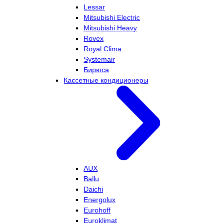
Lessar
Mitsubishi Electric
Mitsubishi Heavy
Rovex
Royal Clima
Systemair
Бирюса
Кассетные кондиционеры
AUX
Ballu
Daichi
Energolux
Eurohoff
Euroklimat