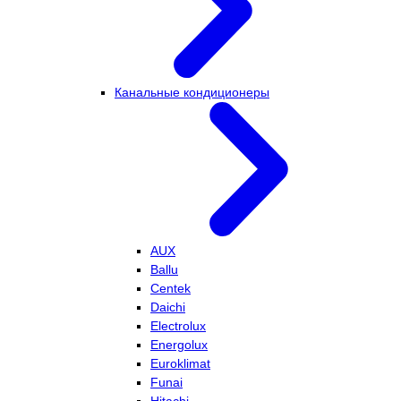
Канальные кондиционеры
AUX
Ballu
Centek
Daichi
Electrolux
Energolux
Euroklimat
Funai