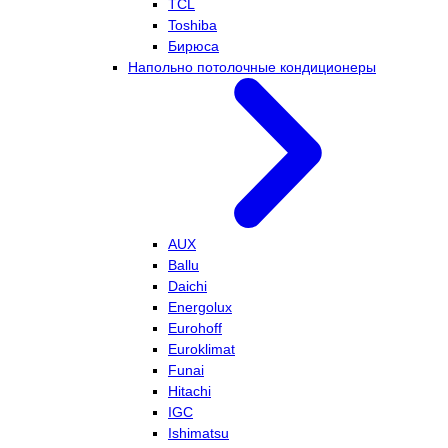
TCL
Toshiba
Бирюса
Напольно потолочные кондиционеры
AUX
Ballu
Daichi
Energolux
Eurohoff
Euroklimat
Funai
Hitachi
IGC
Ishimatsu