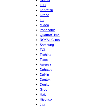
Hitachi
IGC
Kentatsu
Kitano
LG
Midea
Panasonic
QuattroClima
ROYAL Clima
Samsung
TCL
Toshiba
Tosot
Aeronik
Dahatsu
Daikin
Dantex
Denko
Gree
Haier
Hisense
Jax