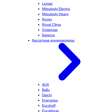
Lessar
Mitsubishi Electric
Mitsubishi Heavy
Rovex
Royal Clima
Systemair
Бирюса
Кассетные кондиционеры
AUX
Ballu
Daichi
Energolux
Eurohoff
Euroklimat