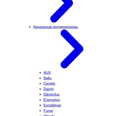
Канальные кондиционеры
AUX
Ballu
Centek
Daichi
Electrolux
Energolux
Euroklimat
Funai