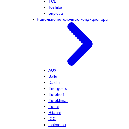
TCL
Toshiba
Бирюса
Напольно потолочные кондиционеры
AUX
Ballu
Daichi
Energolux
Eurohoff
Euroklimat
Funai
Hitachi
IGC
Ishimatsu