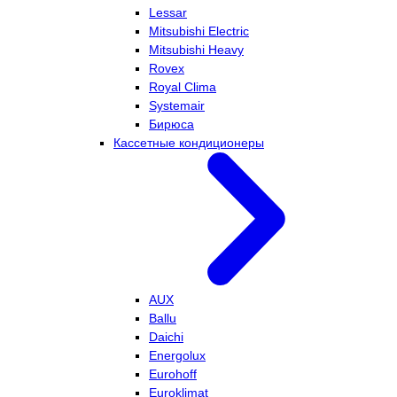
Lessar
Mitsubishi Electric
Mitsubishi Heavy
Rovex
Royal Clima
Systemair
Бирюса
Кассетные кондиционеры
AUX
Ballu
Daichi
Energolux
Eurohoff
Euroklimat