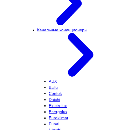
Канальные кондиционеры
AUX
Ballu
Centek
Daichi
Electrolux
Energolux
Euroklimat
Funai