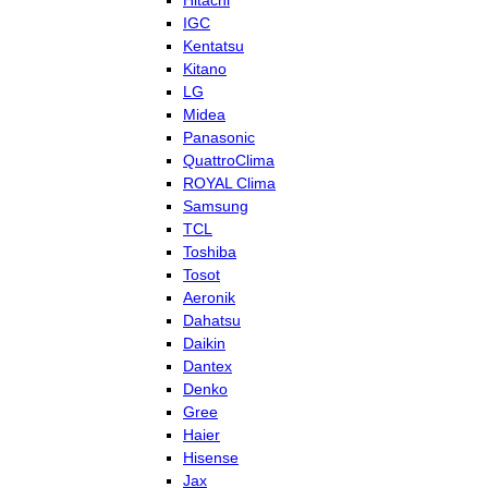
Hitachi
IGC
Kentatsu
Kitano
LG
Midea
Panasonic
QuattroClima
ROYAL Clima
Samsung
TCL
Toshiba
Tosot
Aeronik
Dahatsu
Daikin
Dantex
Denko
Gree
Haier
Hisense
Jax