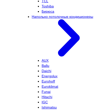
TCL
Toshiba
Бирюса
Напольно потолочные кондиционеры
AUX
Ballu
Daichi
Energolux
Eurohoff
Euroklimat
Funai
Hitachi
IGC
Ishimatsu