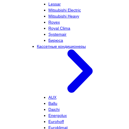
Lessar
Mitsubishi Electric
Mitsubishi Heavy
Rovex
Royal Clima
Systemair
Бирюса
Кассетные кондиционеры
AUX
Ballu
Daichi
Energolux
Eurohoff
Euroklimat