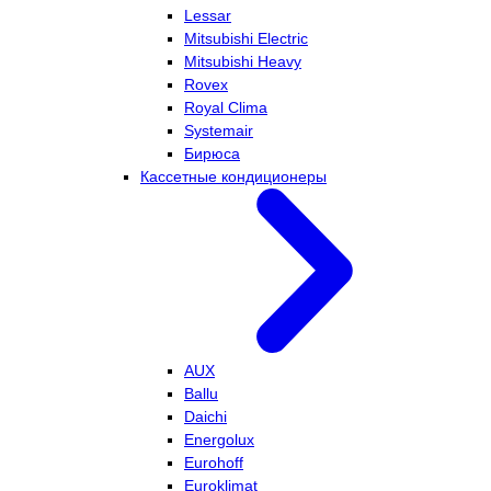
Lessar
Mitsubishi Electric
Mitsubishi Heavy
Rovex
Royal Clima
Systemair
Бирюса
Кассетные кондиционеры
AUX
Ballu
Daichi
Energolux
Eurohoff
Euroklimat