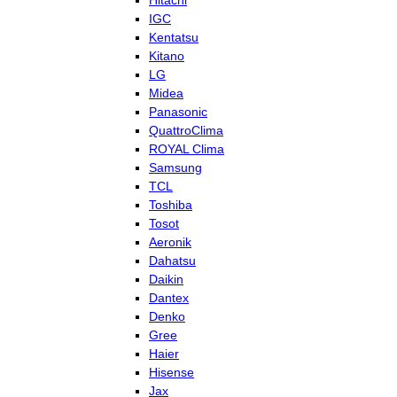
Hitachi
IGC
Kentatsu
Kitano
LG
Midea
Panasonic
QuattroClima
ROYAL Clima
Samsung
TCL
Toshiba
Tosot
Aeronik
Dahatsu
Daikin
Dantex
Denko
Gree
Haier
Hisense
Jax