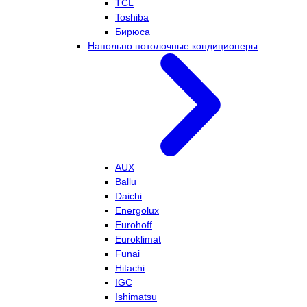
TCL
Toshiba
Бирюса
Напольно потолочные кондиционеры
AUX
Ballu
Daichi
Energolux
Eurohoff
Euroklimat
Funai
Hitachi
IGC
Ishimatsu