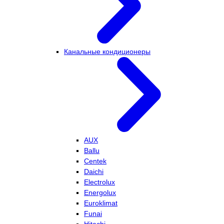
Канальные кондиционеры
AUX
Ballu
Centek
Daichi
Electrolux
Energolux
Euroklimat
Funai