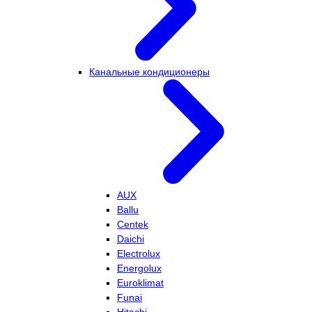
Канальные кондиционеры
AUX
Ballu
Centek
Daichi
Electrolux
Energolux
Euroklimat
Funai