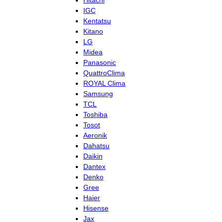
Hitachi
IGC
Kentatsu
Kitano
LG
Midea
Panasonic
QuattroClima
ROYAL Clima
Samsung
TCL
Toshiba
Tosot
Aeronik
Dahatsu
Daikin
Dantex
Denko
Gree
Haier
Hisense
Jax