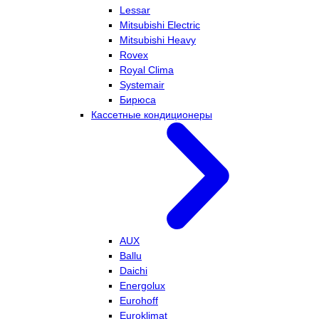
Lessar
Mitsubishi Electric
Mitsubishi Heavy
Rovex
Royal Clima
Systemair
Бирюса
Кассетные кондиционеры
AUX
Ballu
Daichi
Energolux
Eurohoff
Euroklimat