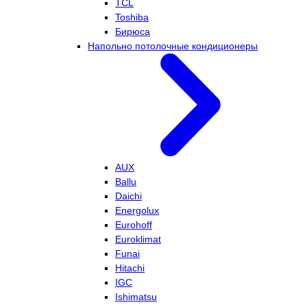
TCL
Toshiba
Бирюса
Напольно потолочные кондиционеры
AUX
Ballu
Daichi
Energolux
Eurohoff
Euroklimat
Funai
Hitachi
IGC
Ishimatsu