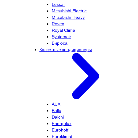
Lessar
Mitsubishi Electric
Mitsubishi Heavy
Rovex
Royal Clima
Systemair
Бирюса
Кассетные кондиционеры
AUX
Ballu
Daichi
Energolux
Eurohoff
Euroklimat