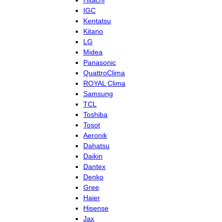
Hitachi
IGC
Kentatsu
Kitano
LG
Midea
Panasonic
QuattroClima
ROYAL Clima
Samsung
TCL
Toshiba
Tosot
Aeronik
Dahatsu
Daikin
Dantex
Denko
Gree
Haier
Hisense
Jax