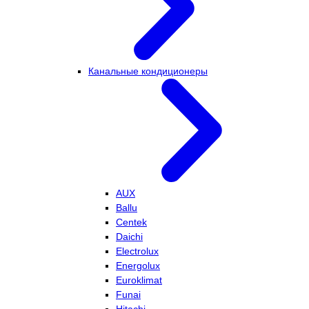
Канальные кондиционеры
AUX
Ballu
Centek
Daichi
Electrolux
Energolux
Euroklimat
Funai