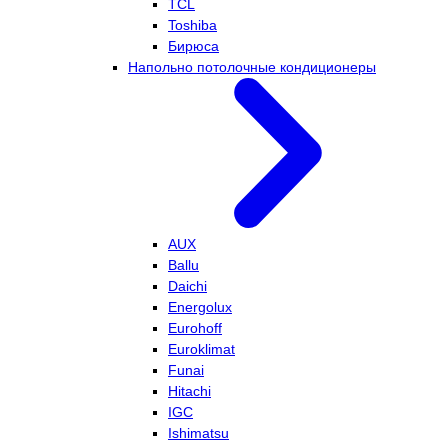
TCL
Toshiba
Бирюса
Напольно потолочные кондиционеры
AUX
Ballu
Daichi
Energolux
Eurohoff
Euroklimat
Funai
Hitachi
IGC
Ishimatsu