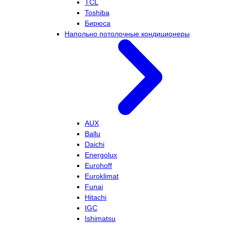
TCL
Toshiba
Бирюса
Напольно потолочные кондиционеры
AUX
Ballu
Daichi
Energolux
Eurohoff
Euroklimat
Funai
Hitachi
IGC
Ishimatsu