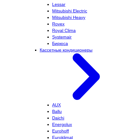
Lessar
Mitsubishi Electric
Mitsubishi Heavy
Rovex
Royal Clima
Systemair
Бирюса
Кассетные кондиционеры
AUX
Ballu
Daichi
Energolux
Eurohoff
Euroklimat