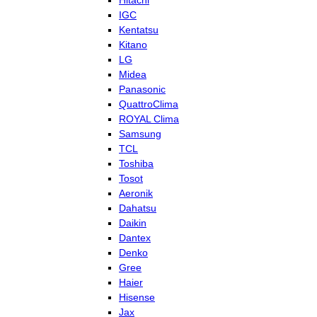
Hitachi
IGC
Kentatsu
Kitano
LG
Midea
Panasonic
QuattroClima
ROYAL Clima
Samsung
TCL
Toshiba
Tosot
Aeronik
Dahatsu
Daikin
Dantex
Denko
Gree
Haier
Hisense
Jax