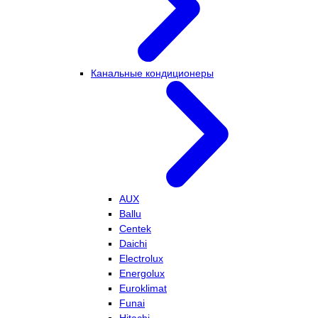
Канальные кондиционеры
AUX
Ballu
Centek
Daichi
Electrolux
Energolux
Euroklimat
Funai