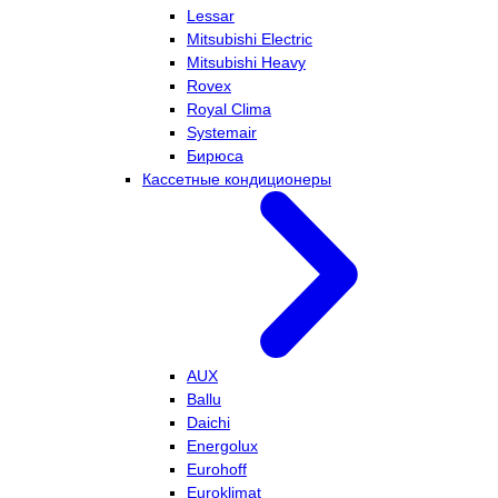
Lessar
Mitsubishi Electric
Mitsubishi Heavy
Rovex
Royal Clima
Systemair
Бирюса
Кассетные кондиционеры
AUX
Ballu
Daichi
Energolux
Eurohoff
Euroklimat