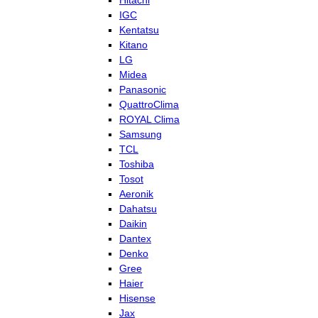
Hitachi
IGC
Kentatsu
Kitano
LG
Midea
Panasonic
QuattroClima
ROYAL Clima
Samsung
TCL
Toshiba
Tosot
Aeronik
Dahatsu
Daikin
Dantex
Denko
Gree
Haier
Hisense
Jax