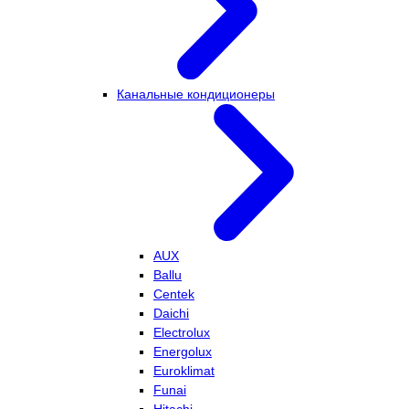
Канальные кондиционеры
AUX
Ballu
Centek
Daichi
Electrolux
Energolux
Euroklimat
Funai