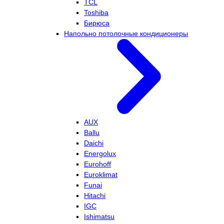
TCL
Toshiba
Бирюса
Напольно потолочные кондиционеры
AUX
Ballu
Daichi
Energolux
Eurohoff
Euroklimat
Funai
Hitachi
IGC
Ishimatsu