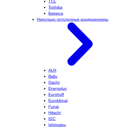
TCL
Toshiba
Бирюса
Напольно потолочные кондиционеры
AUX
Ballu
Daichi
Energolux
Eurohoff
Euroklimat
Funai
Hitachi
IGC
Ishimatsu