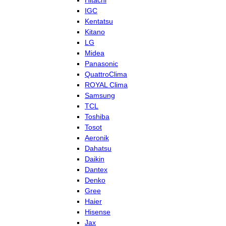
Hitachi
IGC
Kentatsu
Kitano
LG
Midea
Panasonic
QuattroClima
ROYAL Clima
Samsung
TCL
Toshiba
Tosot
Aeronik
Dahatsu
Daikin
Dantex
Denko
Gree
Haier
Hisense
Jax