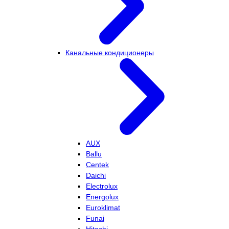
Канальные кондиционеры
AUX
Ballu
Centek
Daichi
Electrolux
Energolux
Euroklimat
Funai