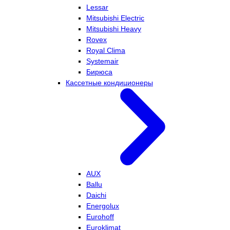
Lessar
Mitsubishi Electric
Mitsubishi Heavy
Rovex
Royal Clima
Systemair
Бирюса
Кассетные кондиционеры
AUX
Ballu
Daichi
Energolux
Eurohoff
Euroklimat