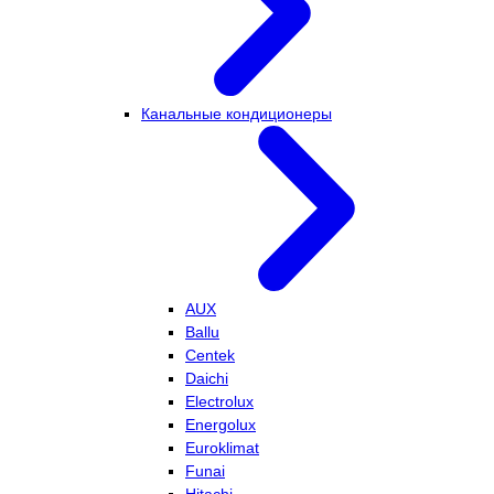
Канальные кондиционеры
AUX
Ballu
Centek
Daichi
Electrolux
Energolux
Euroklimat
Funai