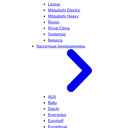
Lessar
Mitsubishi Electric
Mitsubishi Heavy
Rovex
Royal Clima
Systemair
Бирюса
Кассетные кондиционеры
AUX
Ballu
Daichi
Energolux
Eurohoff
Euroklimat