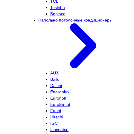
TCL
Toshiba
Бирюса
Напольно потолочные кондиционеры
AUX
Ballu
Daichi
Energolux
Eurohoff
Euroklimat
Funai
Hitachi
IGC
Ishimatsu