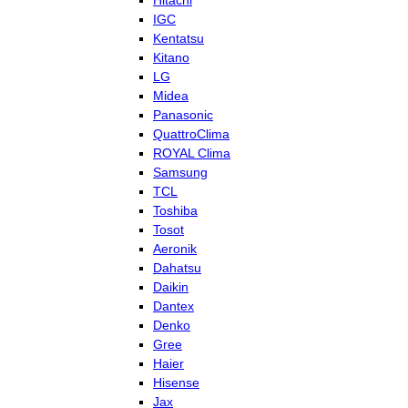
Hitachi
IGC
Kentatsu
Kitano
LG
Midea
Panasonic
QuattroClima
ROYAL Clima
Samsung
TCL
Toshiba
Tosot
Aeronik
Dahatsu
Daikin
Dantex
Denko
Gree
Haier
Hisense
Jax