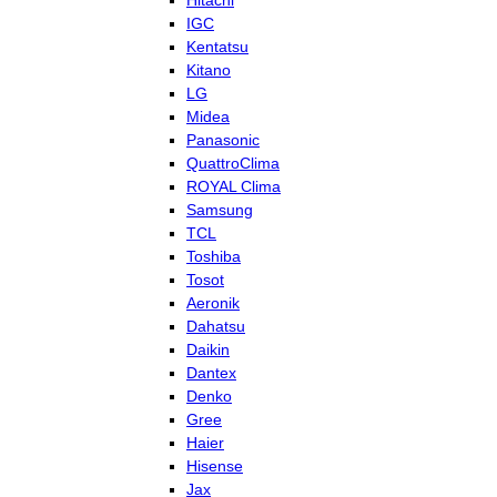
Hitachi
IGC
Kentatsu
Kitano
LG
Midea
Panasonic
QuattroClima
ROYAL Clima
Samsung
TCL
Toshiba
Tosot
Aeronik
Dahatsu
Daikin
Dantex
Denko
Gree
Haier
Hisense
Jax