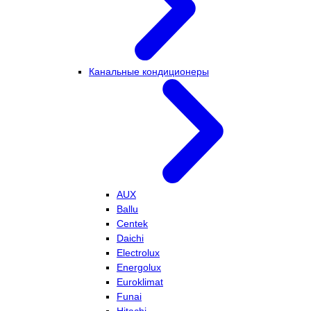
Канальные кондиционеры
AUX
Ballu
Centek
Daichi
Electrolux
Energolux
Euroklimat
Funai