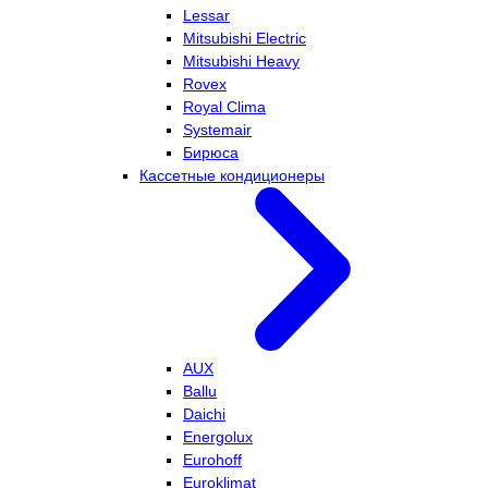
Lessar
Mitsubishi Electric
Mitsubishi Heavy
Rovex
Royal Clima
Systemair
Бирюса
Кассетные кондиционеры
AUX
Ballu
Daichi
Energolux
Eurohoff
Euroklimat