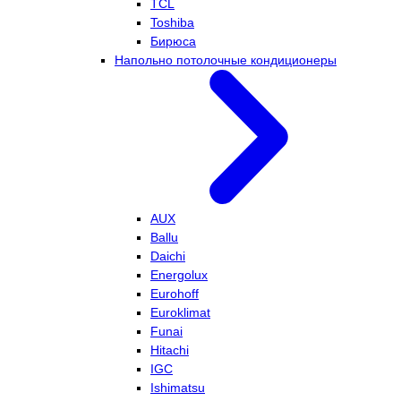
TCL
Toshiba
Бирюса
Напольно потолочные кондиционеры
AUX
Ballu
Daichi
Energolux
Eurohoff
Euroklimat
Funai
Hitachi
IGC
Ishimatsu