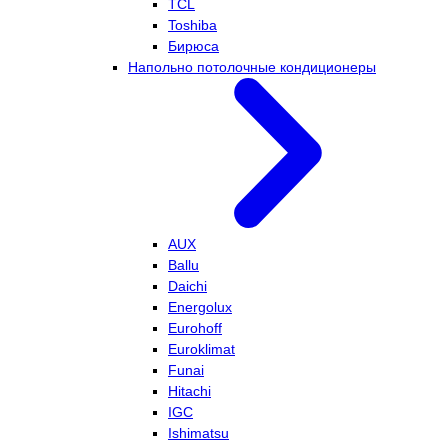
TCL
Toshiba
Бирюса
Напольно потолочные кондиционеры
AUX
Ballu
Daichi
Energolux
Eurohoff
Euroklimat
Funai
Hitachi
IGC
Ishimatsu