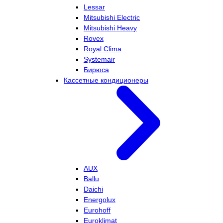
Lessar
Mitsubishi Electric
Mitsubishi Heavy
Rovex
Royal Clima
Systemair
Бирюса
Кассетные кондиционеры
AUX
Ballu
Daichi
Energolux
Eurohoff
Euroklimat