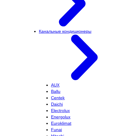
Канальные кондиционеры
AUX
Ballu
Centek
Daichi
Electrolux
Energolux
Euroklimat
Funai