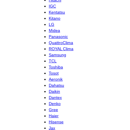
Hitachi
IGC
Kentatsu
Kitano
LG
Midea
Panasonic
QuattroClima
ROYAL Clima
Samsung
TCL
Toshiba
Tosot
Aeronik
Dahatsu
Daikin
Dantex
Denko
Gree
Haier
Hisense
Jax