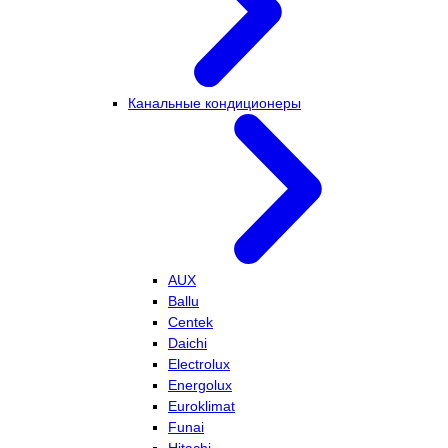
Канальные кондиционеры
AUX
Ballu
Centek
Daichi
Electrolux
Energolux
Euroklimat
Funai