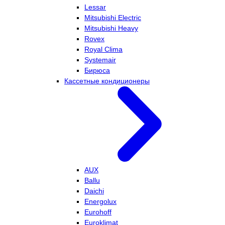
Lessar
Mitsubishi Electric
Mitsubishi Heavy
Rovex
Royal Clima
Systemair
Бирюса
Кассетные кондиционеры
AUX
Ballu
Daichi
Energolux
Eurohoff
Euroklimat