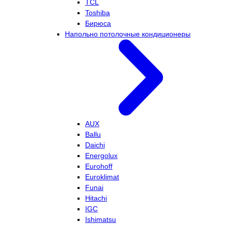
TCL
Toshiba
Бирюса
Напольно потолочные кондиционеры
AUX
Ballu
Daichi
Energolux
Eurohoff
Euroklimat
Funai
Hitachi
IGC
Ishimatsu