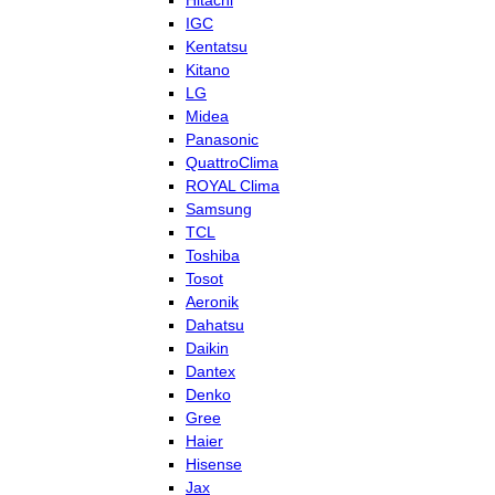
Hitachi
IGC
Kentatsu
Kitano
LG
Midea
Panasonic
QuattroClima
ROYAL Clima
Samsung
TCL
Toshiba
Tosot
Aeronik
Dahatsu
Daikin
Dantex
Denko
Gree
Haier
Hisense
Jax