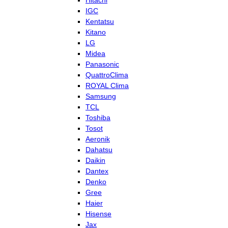
Hitachi
IGC
Kentatsu
Kitano
LG
Midea
Panasonic
QuattroClima
ROYAL Clima
Samsung
TCL
Toshiba
Tosot
Aeronik
Dahatsu
Daikin
Dantex
Denko
Gree
Haier
Hisense
Jax