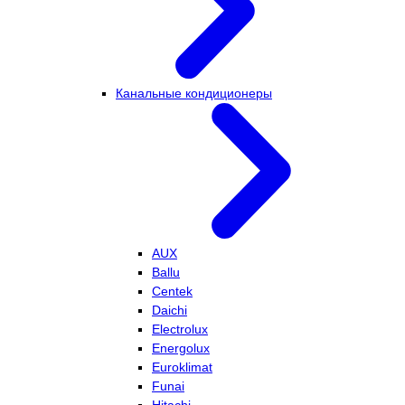
Канальные кондиционеры
AUX
Ballu
Centek
Daichi
Electrolux
Energolux
Euroklimat
Funai