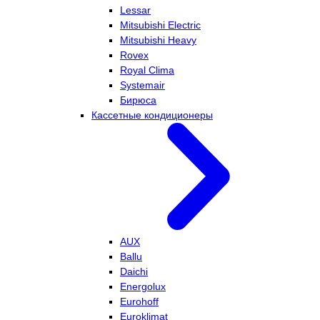
Lessar
Mitsubishi Electric
Mitsubishi Heavy
Rovex
Royal Clima
Systemair
Бирюса
Кассетные кондиционеры
AUX
Ballu
Daichi
Energolux
Eurohoff
Euroklimat