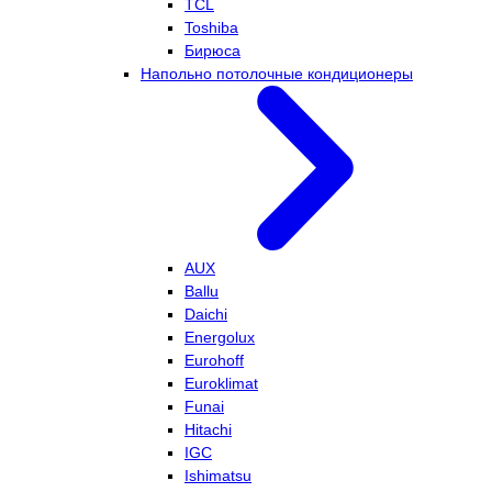
TCL
Toshiba
Бирюса
Напольно потолочные кондиционеры
AUX
Ballu
Daichi
Energolux
Eurohoff
Euroklimat
Funai
Hitachi
IGC
Ishimatsu