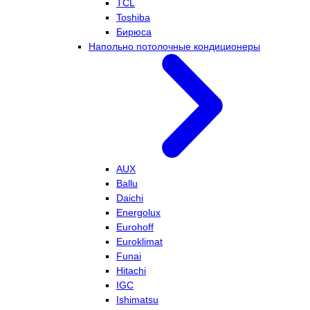
TCL
Toshiba
Бирюса
Напольно потолочные кондиционеры
AUX
Ballu
Daichi
Energolux
Eurohoff
Euroklimat
Funai
Hitachi
IGC
Ishimatsu