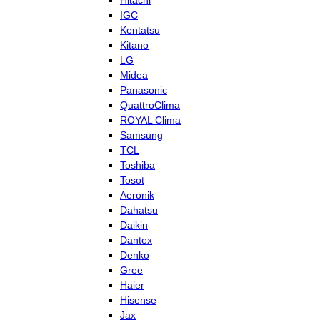
Hitachi
IGC
Kentatsu
Kitano
LG
Midea
Panasonic
QuattroClima
ROYAL Clima
Samsung
TCL
Toshiba
Tosot
Aeronik
Dahatsu
Daikin
Dantex
Denko
Gree
Haier
Hisense
Jax