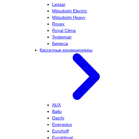
Lessar
Mitsubishi Electric
Mitsubishi Heavy
Rovex
Royal Clima
Systemair
Бирюса
Кассетные кондиционеры
AUX
Ballu
Daichi
Energolux
Eurohoff
Euroklimat