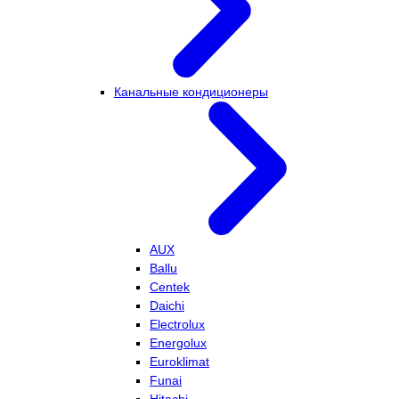
Канальные кондиционеры
AUX
Ballu
Centek
Daichi
Electrolux
Energolux
Euroklimat
Funai