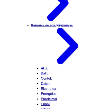
Канальные кондиционеры
AUX
Ballu
Centek
Daichi
Electrolux
Energolux
Euroklimat
Funai