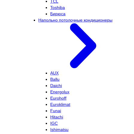
TCL
Toshiba
Бирюса
Напольно потолочные кондиционеры
AUX
Ballu
Daichi
Energolux
Eurohoff
Euroklimat
Funai
Hitachi
IGC
Ishimatsu