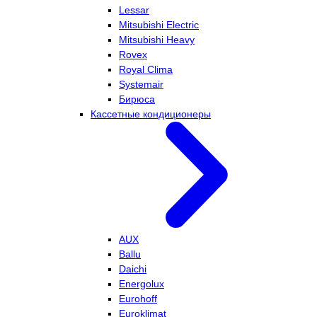
Lessar
Mitsubishi Electric
Mitsubishi Heavy
Rovex
Royal Clima
Systemair
Бирюса
Кассетные кондиционеры
AUX
Ballu
Daichi
Energolux
Eurohoff
Euroklimat