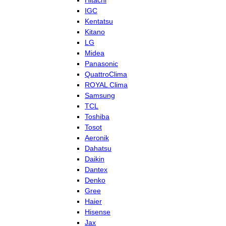
Hitachi
IGC
Kentatsu
Kitano
LG
Midea
Panasonic
QuattroClima
ROYAL Clima
Samsung
TCL
Toshiba
Tosot
Aeronik
Dahatsu
Daikin
Dantex
Denko
Gree
Haier
Hisense
Jax