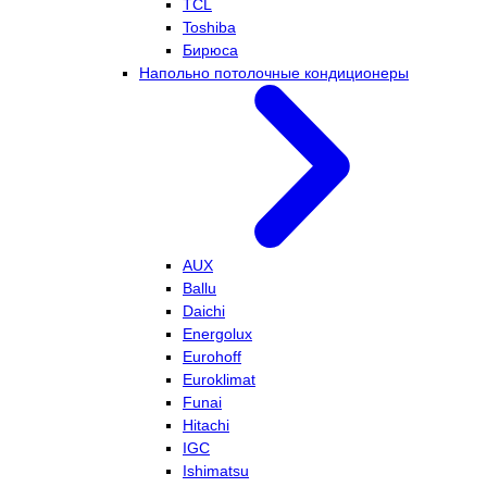
TCL
Toshiba
Бирюса
Напольно потолочные кондиционеры
AUX
Ballu
Daichi
Energolux
Eurohoff
Euroklimat
Funai
Hitachi
IGC
Ishimatsu