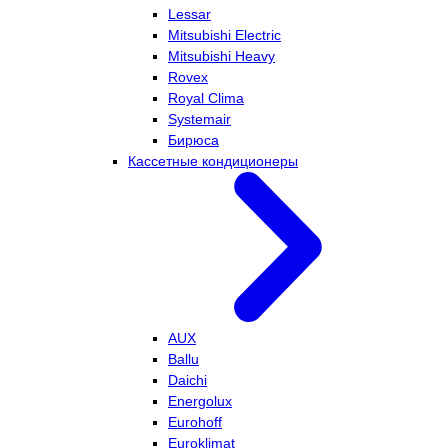
Lessar
Mitsubishi Electric
Mitsubishi Heavy
Rovex
Royal Clima
Systemair
Бирюса
Кассетные кондиционеры
AUX
Ballu
Daichi
Energolux
Eurohoff
Euroklimat