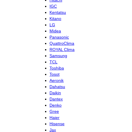
Hitachi
IGC
Kentatsu
Kitano
LG
Midea
Panasonic
QuattroClima
ROYAL Clima
Samsung
TCL
Toshiba
Tosot
Aeronik
Dahatsu
Daikin
Dantex
Denko
Gree
Haier
Hisense
Jax