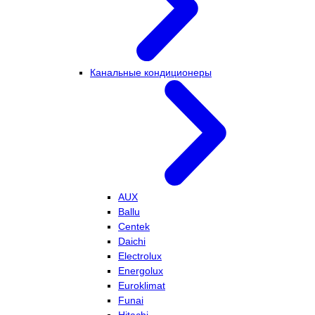
Канальные кондиционеры
AUX
Ballu
Centek
Daichi
Electrolux
Energolux
Euroklimat
Funai