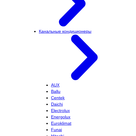
Канальные кондиционеры
AUX
Ballu
Centek
Daichi
Electrolux
Energolux
Euroklimat
Funai