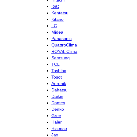
Hitachi
IGC
Kentatsu
Kitano
LG
Midea
Panasonic
QuattroClima
ROYAL Clima
Samsung
TCL
Toshiba
Tosot
Aeronik
Dahatsu
Daikin
Dantex
Denko
Gree
Haier
Hisense
Jax