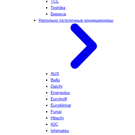
TCL
Toshiba
Бирюса
Напольно потолочные кондиционеры
AUX
Ballu
Daichi
Energolux
Eurohoff
Euroklimat
Funai
Hitachi
IGC
Ishimatsu