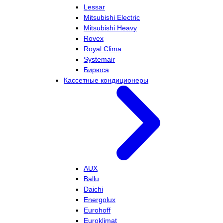
Lessar
Mitsubishi Electric
Mitsubishi Heavy
Rovex
Royal Clima
Systemair
Бирюса
Кассетные кондиционеры
AUX
Ballu
Daichi
Energolux
Eurohoff
Euroklimat