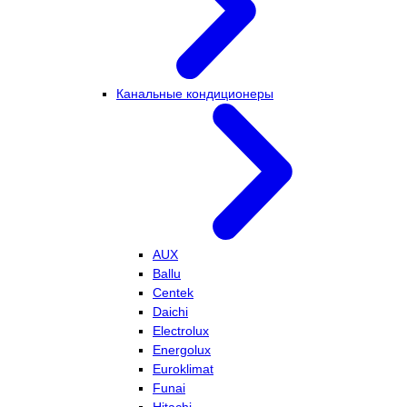
Канальные кондиционеры
AUX
Ballu
Centek
Daichi
Electrolux
Energolux
Euroklimat
Funai