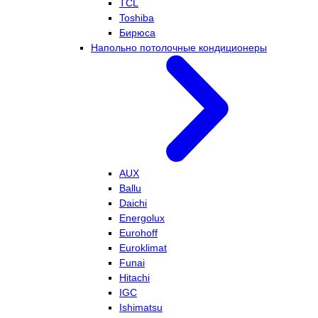
TCL
Toshiba
Бирюса
Напольно потолочные кондиционеры
AUX
Ballu
Daichi
Energolux
Eurohoff
Euroklimat
Funai
Hitachi
IGC
Ishimatsu