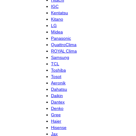
Hitachi
IGC
Kentatsu
Kitano
LG
Midea
Panasonic
QuattroClima
ROYAL Clima
Samsung
TCL
Toshiba
Tosot
Aeronik
Dahatsu
Daikin
Dantex
Denko
Gree
Haier
Hisense
Jax