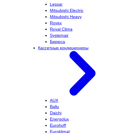
Lessar
Mitsubishi Electric
Mitsubishi Heavy
Rovex
Royal Clima
Systemair
Бирюса
Кассетные кондиционеры
AUX
Ballu
Daichi
Energolux
Eurohoff
Euroklimat