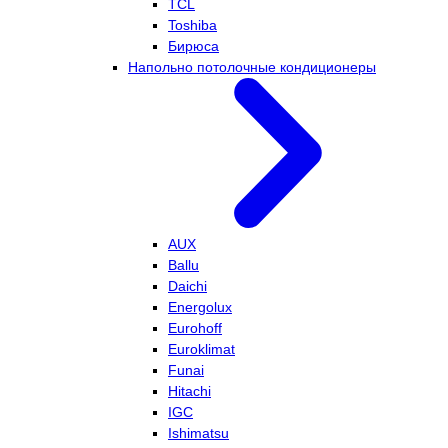
TCL
Toshiba
Бирюса
Напольно потолочные кондиционеры
AUX
Ballu
Daichi
Energolux
Eurohoff
Euroklimat
Funai
Hitachi
IGC
Ishimatsu