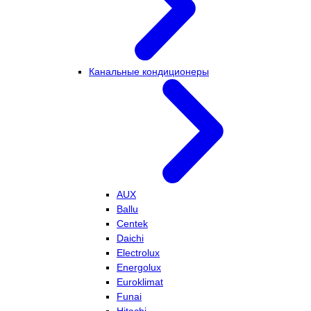
Канальные кондиционеры
AUX
Ballu
Centek
Daichi
Electrolux
Energolux
Euroklimat
Funai