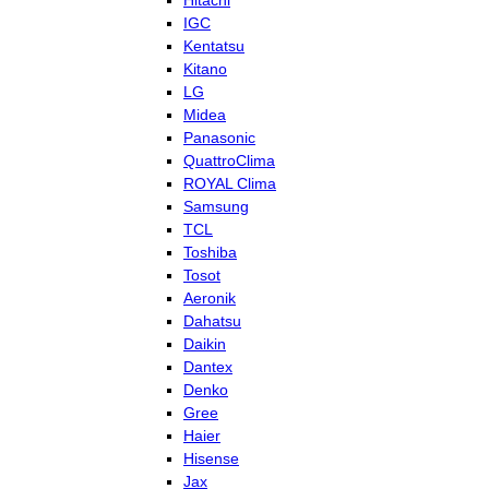
Hitachi
IGC
Kentatsu
Kitano
LG
Midea
Panasonic
QuattroClima
ROYAL Clima
Samsung
TCL
Toshiba
Tosot
Aeronik
Dahatsu
Daikin
Dantex
Denko
Gree
Haier
Hisense
Jax