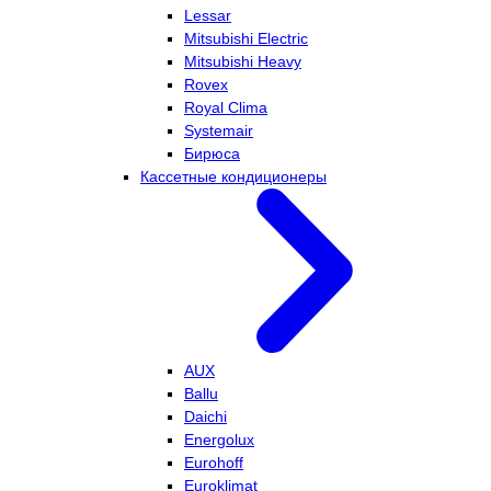
Lessar
Mitsubishi Electric
Mitsubishi Heavy
Rovex
Royal Clima
Systemair
Бирюса
Кассетные кондиционеры
AUX
Ballu
Daichi
Energolux
Eurohoff
Euroklimat