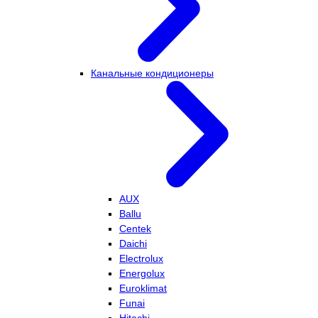
Канальные кондиционеры
AUX
Ballu
Centek
Daichi
Electrolux
Energolux
Euroklimat
Funai