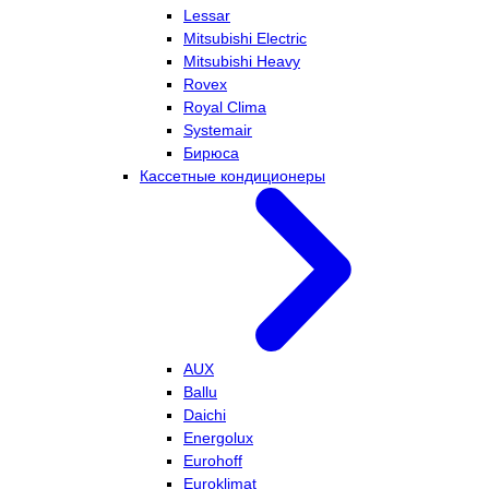
Lessar
Mitsubishi Electric
Mitsubishi Heavy
Rovex
Royal Clima
Systemair
Бирюса
Кассетные кондиционеры
AUX
Ballu
Daichi
Energolux
Eurohoff
Euroklimat