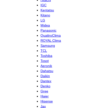
Hitachi
IGC
Kentatsu
Kitano
LG
Midea
Panasonic
QuattroClima
ROYAL Clima
Samsung
TCL
Toshiba
Tosot
Aeronik
Dahatsu
Daikin
Dantex
Denko
Gree
Haier
Hisense
Jax