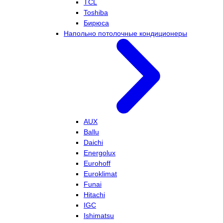
TCL
Toshiba
Бирюса
Напольно потолочные кондиционеры
AUX
Ballu
Daichi
Energolux
Eurohoff
Euroklimat
Funai
Hitachi
IGC
Ishimatsu