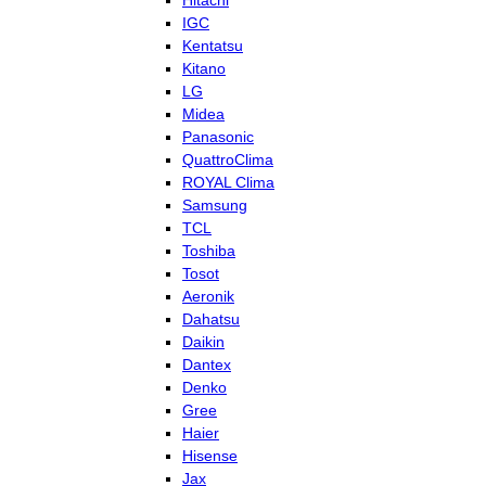
Hitachi
IGC
Kentatsu
Kitano
LG
Midea
Panasonic
QuattroClima
ROYAL Clima
Samsung
TCL
Toshiba
Tosot
Aeronik
Dahatsu
Daikin
Dantex
Denko
Gree
Haier
Hisense
Jax