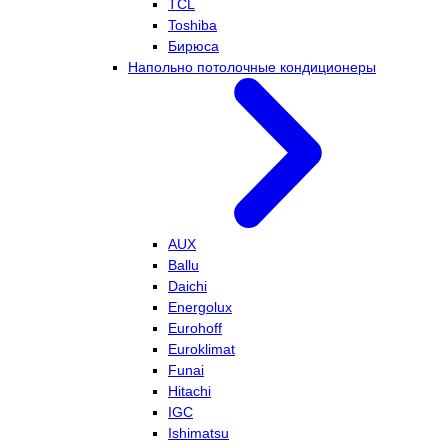
TCL
Toshiba
Бирюса
Напольно потолочные кондиционеры
AUX
Ballu
Daichi
Energolux
Eurohoff
Euroklimat
Funai
Hitachi
IGC
Ishimatsu