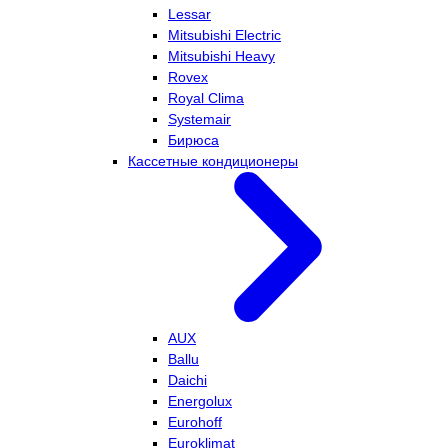
Lessar
Mitsubishi Electric
Mitsubishi Heavy
Rovex
Royal Clima
Systemair
Бирюса
Кассетные кондиционеры
AUX
Ballu
Daichi
Energolux
Eurohoff
Euroklimat