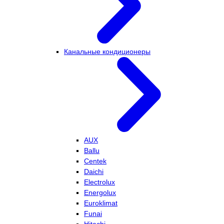
Канальные кондиционеры
AUX
Ballu
Centek
Daichi
Electrolux
Energolux
Euroklimat
Funai