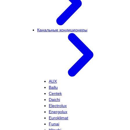
Канальные кондиционеры
AUX
Ballu
Centek
Daichi
Electrolux
Energolux
Euroklimat
Funai