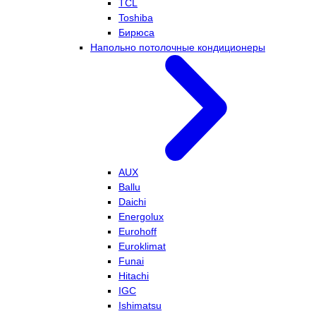
TCL
Toshiba
Бирюса
Напольно потолочные кондиционеры
AUX
Ballu
Daichi
Energolux
Eurohoff
Euroklimat
Funai
Hitachi
IGC
Ishimatsu