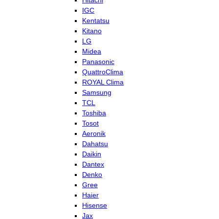
Hitachi
IGC
Kentatsu
Kitano
LG
Midea
Panasonic
QuattroClima
ROYAL Clima
Samsung
TCL
Toshiba
Tosot
Aeronik
Dahatsu
Daikin
Dantex
Denko
Gree
Haier
Hisense
Jax