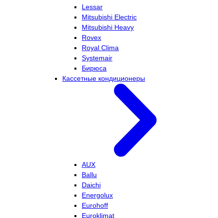
Lessar
Mitsubishi Electric
Mitsubishi Heavy
Rovex
Royal Clima
Systemair
Бирюса
Кассетные кондиционеры
AUX
Ballu
Daichi
Energolux
Eurohoff
Euroklimat