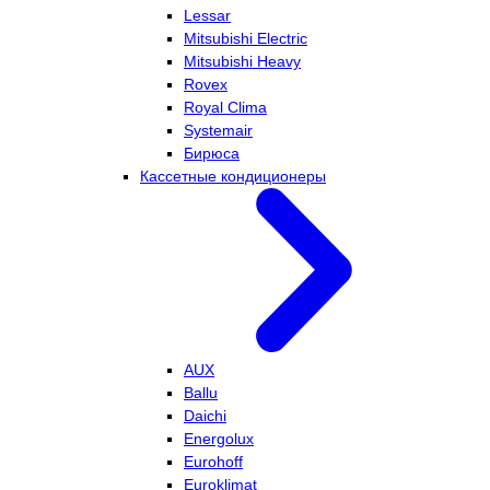
Lessar
Mitsubishi Electric
Mitsubishi Heavy
Rovex
Royal Clima
Systemair
Бирюса
Кассетные кондиционеры
AUX
Ballu
Daichi
Energolux
Eurohoff
Euroklimat