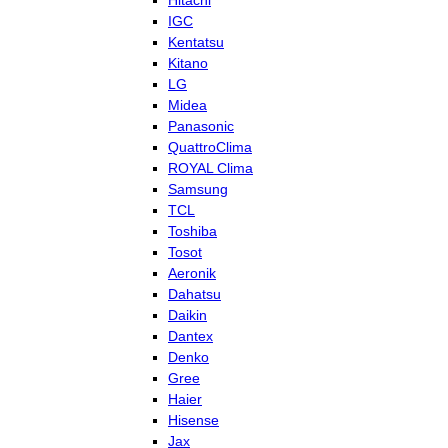
Hitachi
IGC
Kentatsu
Kitano
LG
Midea
Panasonic
QuattroClima
ROYAL Clima
Samsung
TCL
Toshiba
Tosot
Aeronik
Dahatsu
Daikin
Dantex
Denko
Gree
Haier
Hisense
Jax