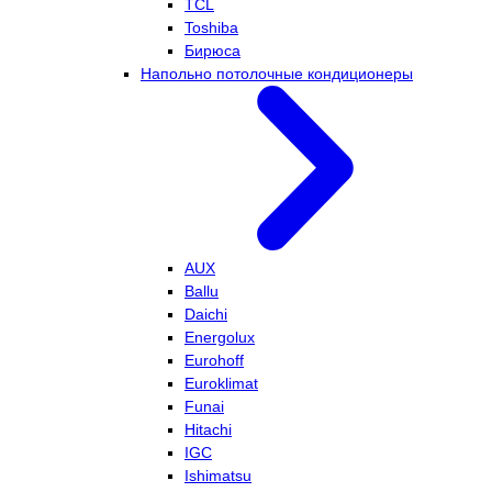
TCL
Toshiba
Бирюса
Напольно потолочные кондиционеры
AUX
Ballu
Daichi
Energolux
Eurohoff
Euroklimat
Funai
Hitachi
IGC
Ishimatsu