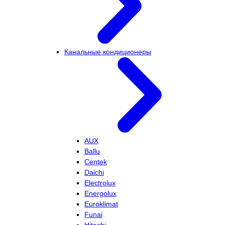
Канальные кондиционеры
AUX
Ballu
Centek
Daichi
Electrolux
Energolux
Euroklimat
Funai